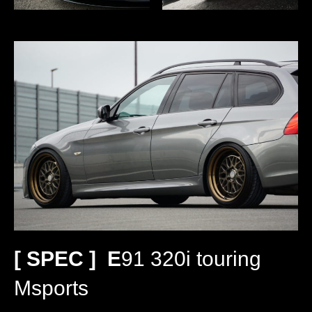
[ SPEC ] E
91 320i touring
Msports