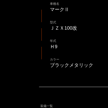
車種名
マークⅡ
型式
ＪＺＸ100改
年式
Ｈ9
カラー
ブラックメタリック
装備一覧