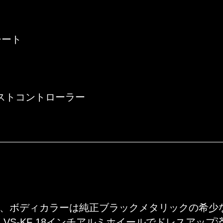
シート
cⅡブーストコントローラー
。
、ボディカラーは純正ブラックメタリックの希少
 VS-KF 18インチアルミホイールでドレスアップ